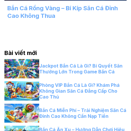
Bắn Cá Rồng Vàng – Bí Kíp Săn Cá Đỉnh
Cao Không Thua
Bài viết mới
Jackpot Bắn Cá Là Gì? Bí Quyết Săn
Thưởng Lớn Trong Game Bắn Cá
Phòng VIP Bắn Cá Là Gì? Khám Phá
Không Gian Săn Cá Đẳng Cấp Cho
Cao Thủ
Bắn Cá Miễn Phí – Trải Nghiệm Săn Cá
Đỉnh Cao Không Cần Nạp Tiền
Bắn Cá Ăn Xu – Hướng Dẫn Chơi Hiệu