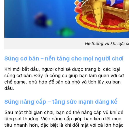
Hệ thống vũ khí cực 
Súng cơ bản – nền tảng cho mọi người chơi
Khi mới bắt đầu, người chơi sẽ được trang bị các loại
súng cơ bản. Đây là công cụ giúp bạn làm quen với cơ
chế game, phù hợp để săn cá nhỏ và tích lũy xu ban
đầu.
Súng nâng cấp – tăng sức mạnh đáng kể
Sau một thời gian chơi, bạn có thể nâng cấp vũ khí để
tăng sát thương. Việc nâng cấp giúp bạn tiêu diệt mục
tiêu nhanh hơn, đặc biệt là khi đối mặt với cá lớn hoặc