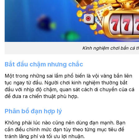
Kinh nghiệm chơi bắn cá th
Bắt đầu chậm nhưng chắc
Một trong những sai lầm phổ biến là vội vàng bắn liên
tục ngay từ đầu. Người chơi kinh nghiệm thường bắt
đầu với nhịp độ chậm, quan sát cách di chuyển của cá
để đưa ra chiến thuật phù hợp.
Phân bổ đạn hợp lý
Không phải lúc nào cũng nên dùng đạn mạnh. Bạn
cần điều chỉnh mức đạn tùy theo từng mục tiêu để
tránh lãng phí và tối ưu lợi nhuận.