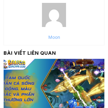
Moon
BÀI VIẾT LIÊN QUAN