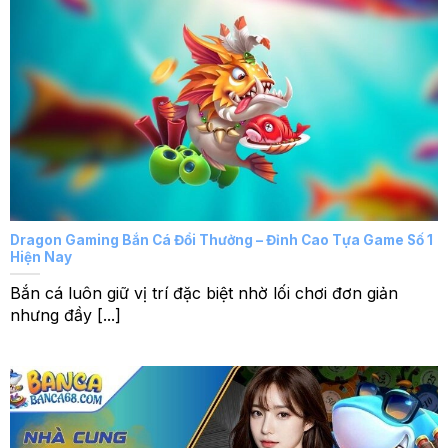
Dragon Gaming Bắn Cá Đổi Thưởng – Đỉnh Cao Tựa Game Số 1
Hiện Nay
Bắn cá luôn giữ vị trí đặc biệt nhờ lối chơi đơn giản
nhưng đầy [...]