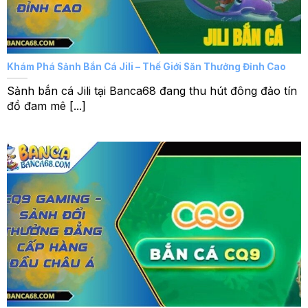
Khám Phá Sảnh Bắn Cá Jili – Thế Giới Săn Thưởng Đỉnh Cao
Sảnh bắn cá Jili tại Banca68 đang thu hút đông đảo tín
đồ đam mê [...]