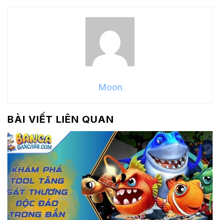
Moon
BÀI VIẾT LIÊN QUAN