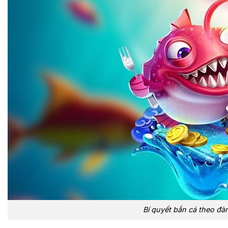
Bí quyết bắn cá theo đà