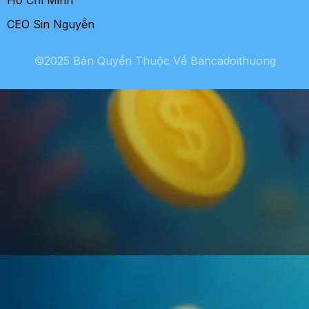
Hồ Chí Minh
CEO Sin Nguyễn
©2025 Bản Quyền Thuộc Về Bancadoithuong