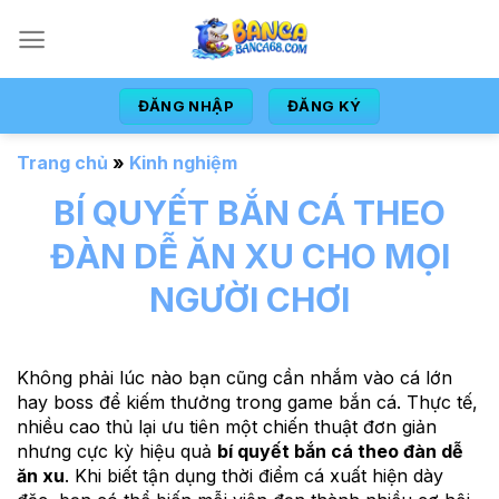
Bỏ
qua
nội
dung
ĐĂNG NHẬP
ĐĂNG KÝ
Trang chủ
»
Kinh nghiệm
BÍ QUYẾT BẮN CÁ THEO
ĐÀN DỄ ĂN XU CHO MỌI
NGƯỜI CHƠI
Không phải lúc nào bạn cũng cần nhắm vào cá lớn
hay boss để kiếm thưởng trong game bắn cá. Thực tế,
nhiều cao thủ lại ưu tiên một chiến thuật đơn giản
nhưng cực kỳ hiệu quả
bí quyết bắn cá theo đàn dễ
ăn xu
. Khi biết tận dụng thời điểm cá xuất hiện dày