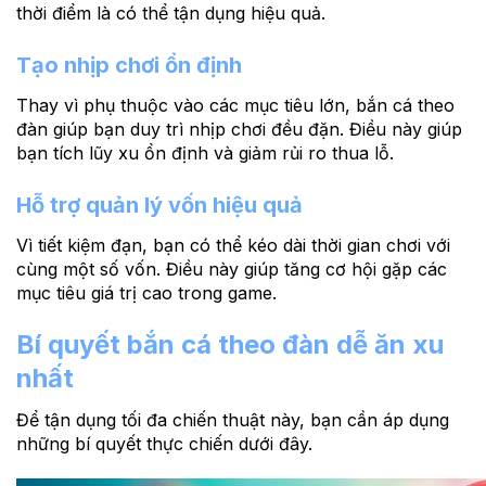
thời điểm là có thể tận dụng hiệu quả.
Tạo nhịp chơi ổn định
Thay vì phụ thuộc vào các mục tiêu lớn, bắn cá theo
đàn giúp bạn duy trì nhịp chơi đều đặn. Điều này giúp
bạn tích lũy xu ổn định và giảm rủi ro thua lỗ.
Hỗ trợ quản lý vốn hiệu quả
Vì tiết kiệm đạn, bạn có thể kéo dài thời gian chơi với
cùng một số vốn. Điều này giúp tăng cơ hội gặp các
mục tiêu giá trị cao trong game.
Bí quyết bắn cá theo đàn dễ ăn xu
nhất
Để tận dụng tối đa chiến thuật này, bạn cần áp dụng
những bí quyết thực chiến dưới đây.