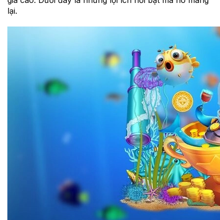
giá cao. Dưới đây là những lợi ích nổi bật mà nó mang
lại.