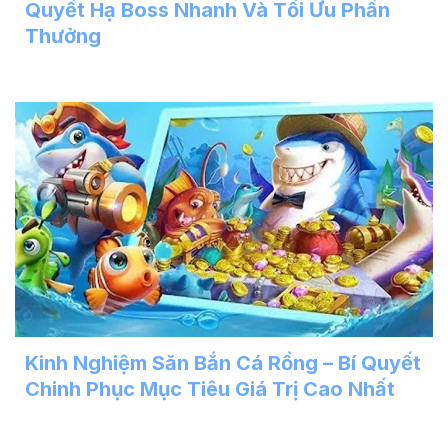
Quyết Hạ Boss Nhanh Và Tối Ưu Phần
Thưởng
Kinh Nghiệm Săn Bắn Cá Rồng – Bí Quyết
Chinh Phục Mục Tiêu Giá Trị Cao Nhất