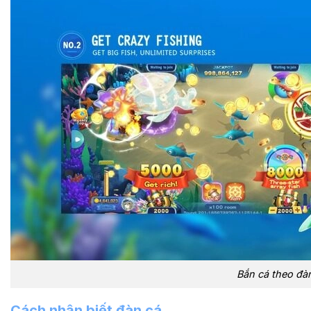
Bắn cá theo đàn
Cách nhận biết đàn cá