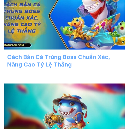
Cách Bắn Cá Trúng Boss Chuẩn Xác,
Nâng Cao Tỷ Lệ Thắng