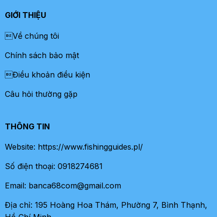
GIỚI THIỆU
Về chúng tôi
Chính sách bảo mật
Điều khoản điều kiện
Câu hỏi thường gặp
THÔNG TIN
Website: https://www.fishingguides.pl/
Số điện thoại: 0918274681
Email:
banca68com@gmail.com
Địa chỉ: 195 Hoàng Hoa Thám, Phường 7, Bình Thạnh,