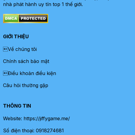
nhà phát hành uy tín top 1 thế giới.
GIỚI THIỆU
Về chúng tôi
Chính sách bảo mật
Điều khoản điều kiện
Câu hỏi thường gặp
THÔNG TIN
Website: https://jiffygame.me/
Số điện thoại: 0918274681