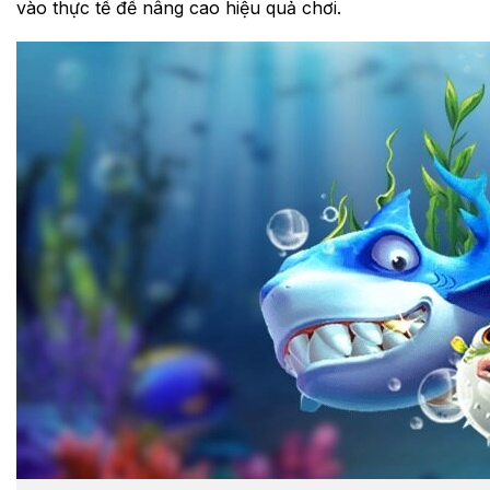
vào thực tế để nâng cao hiệu quả chơi.