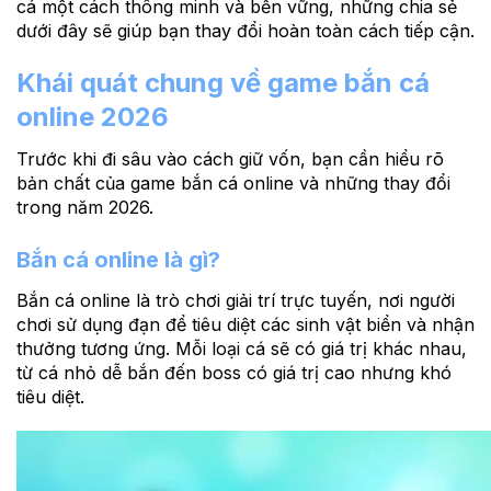
cá một cách thông minh và bền vững, những chia sẻ
dưới đây sẽ giúp bạn thay đổi hoàn toàn cách tiếp cận.
Khái quát chung về game bắn cá
online 2026
Trước khi đi sâu vào cách giữ vốn, bạn cần hiểu rõ
bản chất của game bắn cá online và những thay đổi
trong năm 2026.
Bắn cá online là gì?
Bắn cá online là trò chơi giải trí trực tuyến, nơi người
chơi sử dụng đạn để tiêu diệt các sinh vật biển và nhận
thưởng tương ứng. Mỗi loại cá sẽ có giá trị khác nhau,
từ cá nhỏ dễ bắn đến boss có giá trị cao nhưng khó
tiêu diệt.