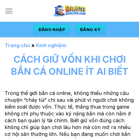
Bỏ
qua
nội
dung
ĐĂNG NHẬP
ĐĂNG KÝ
Trang chủ
»
Kinh nghiệm
CÁCH GIỮ VỐN KHI CHƠI
BẮN CÁ ONLINE ÍT AI BIẾT
Trong thế giới bắn cá online, không thiếu những câu
chuyện “cháy túi” chỉ sau vài phút vì người chơi không
kiểm soát được vốn. Thực tế, thắng thua trong game
không chỉ phụ thuộc vào kỹ năng bắn mà còn nằm ở
cách bạn quản lý tài chính. Biết giữ vốn đúng cách
không chỉ giúp bạn chơi lâu hơn mà còn mở ra nhiều
cơ hội săn thưởng lớn. Nếu bạn đang muốn chơi bắn