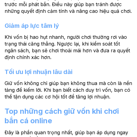
trước mỗi phát bắn. Điều này giúp bạn tránh được
những quyết định cảm tính và nâng cao hiệu quả chơi.
Giảm áp lực tâm lý
Khi vốn bị hao hụt nhanh, người chơi thường rơi vào
trạng thái căng thẳng. Ngược lại, khi kiểm soát tốt
ngân sách, bạn sẽ chơi thoải mái hơn và đưa ra quyết
định chính xác hơn.
Tối ưu lợi nhuận lâu dài
Giữ vốn không chỉ giúp bạn không thua mà còn là nền
tảng để kiếm lời. Khi bạn biết cách duy trì vốn, bạn có
thể tận dụng các cơ hội tốt để tăng lợi nhuận.
Top những cách giữ vốn khi chơi
bắn cá online
Đây là phần quan trọng nhất, giúp bạn áp dụng ngay