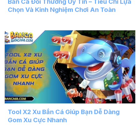
Bắn Cá Đổi Thưởng Uy Tín – Tiêu Chí Lựa
Chọn Và Kinh Nghiệm Chơi An Toàn
Tool X2 Xu Bắn Cá Giúp Bạn Dễ Dàng
Gom Xu Cực Nhanh