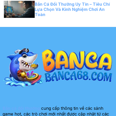
Bắn Cá Đổi Thưởng Uy Tín – Tiêu Chí
Lựa Chọn Và Kinh Nghiệm Chơi An
Toàn
Bắn cá đổi thưởng
cung cấp thông tin về các sảnh
game hot, các trò chơi mới nhất được cập nhật từ các