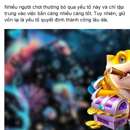
Nhiều người chơi thường bỏ qua yếu tố này và chỉ tập
trung vào việc bắn càng nhiều càng tốt. Tuy nhiên, giữ
vốn lại là yếu tố quyết định thành công lâu dài.