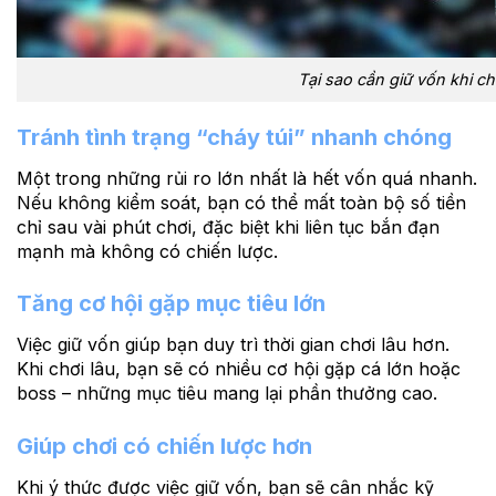
Tại sao cần giữ vốn khi ch
Tránh tình trạng “cháy túi” nhanh chóng
Một trong những rủi ro lớn nhất là hết vốn quá nhanh.
Nếu không kiểm soát, bạn có thể mất toàn bộ số tiền
chỉ sau vài phút chơi, đặc biệt khi liên tục bắn đạn
mạnh mà không có chiến lược.
Tăng cơ hội gặp mục tiêu lớn
Việc giữ vốn giúp bạn duy trì thời gian chơi lâu hơn.
Khi chơi lâu, bạn sẽ có nhiều cơ hội gặp cá lớn hoặc
boss – những mục tiêu mang lại phần thưởng cao.
Giúp chơi có chiến lược hơn
Khi ý thức được việc giữ vốn, bạn sẽ cân nhắc kỹ