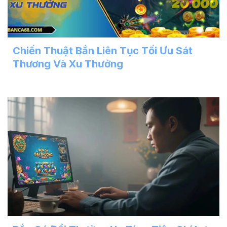
Chiến Thuật Bắn Liên Tục Tối Ưu Sát
Thương Và Xu Thưởng