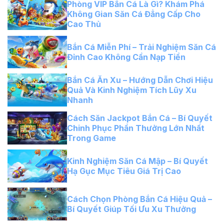
Phòng VIP Bắn Cá Là Gì? Khám Phá
Không Gian Săn Cá Đẳng Cấp Cho
Cao Thủ
Bắn Cá Miễn Phí – Trải Nghiệm Săn Cá
Đỉnh Cao Không Cần Nạp Tiền
Bắn Cá Ăn Xu – Hướng Dẫn Chơi Hiệu
Quả Và Kinh Nghiệm Tích Lũy Xu
Nhanh
Cách Săn Jackpot Bắn Cá – Bí Quyết
Chinh Phục Phần Thưởng Lớn Nhất
Trong Game
Kinh Nghiệm Săn Cá Mập – Bí Quyết
Hạ Gục Mục Tiêu Giá Trị Cao
Cách Chọn Phòng Bắn Cá Hiệu Quả –
Bí Quyết Giúp Tối Ưu Xu Thưởng