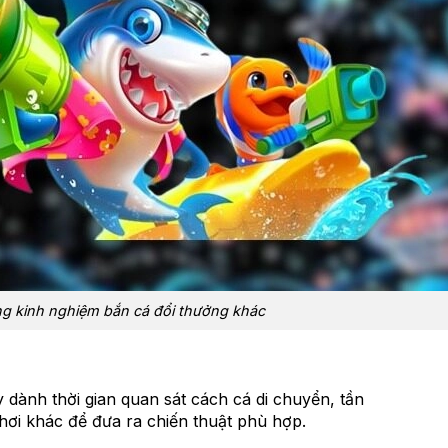
g kinh nghiệm bắn cá đổi thưởng khác
g
dành thời gian quan sát cách cá di chuyển, tần
chơi khác để đưa ra chiến thuật phù hợp.