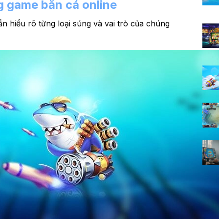
g game bắn cá online
n hiểu rõ từng loại súng và vai trò của chúng