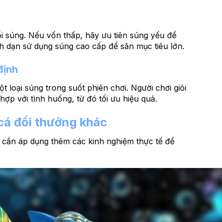
i súng. Nếu vốn thấp, hãy ưu tiên súng yếu để
nh dạn sử dụng súng cao cấp để săn mục tiêu lớn.
định
t loại súng trong suốt phiên chơi. Người chơi giỏi
 hợp với tình huống, từ đó tối ưu hiệu quả.
cá đổi thưởng khác
g cần áp dụng thêm các kinh nghiệm thực tế để