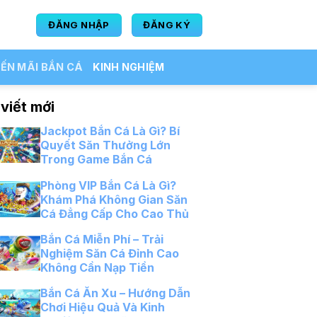
ĐĂNG NHẬP
ĐĂNG KÝ
ẾN MÃI BẮN CÁ
KINH NGHIỆM
 viết mới
Jackpot Bắn Cá Là Gì? Bí
Quyết Săn Thưởng Lớn
Trong Game Bắn Cá
Phòng VIP Bắn Cá Là Gì?
Khám Phá Không Gian Săn
Cá Đẳng Cấp Cho Cao Thủ
Bắn Cá Miễn Phí – Trải
Nghiệm Săn Cá Đỉnh Cao
Không Cần Nạp Tiền
Bắn Cá Ăn Xu – Hướng Dẫn
Chơi Hiệu Quả Và Kinh