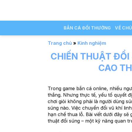
Bỏ
qua
nội
dung
BẮN CÁ ĐỔI THƯỞNG
VỀ CHÚ
Trang chủ
»
Kinh nghiệm
CHIẾN THUẬT ĐỔI
CAO T
Trong game bắn cá online, nhiều ngư
thắng. Nhưng thực tế, yếu tố quyết đ
chơi giỏi không phải là người dùng s
súng nào. Việc chuyển đổi vũ khí linh 
hạn chế thua lỗ. Bài viết dưới đây sẽ
thuật đổi súng – một kỹ năng quan t