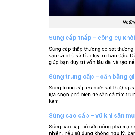
Những
Súng cấp thấp – công cụ khở
Súng cấp thấp thường có sát thương n
săn cá nhỏ và tích lũy xu ban đầu.
giúp bạn duy trì vốn lâu dài và tạo n
Súng trung cấp – cân bằng gi
Súng trung cấp có mức sát thương ca
lựa chọn phổ biến để săn cá tầm trun
kém.
Súng cao cấp – vũ khí săn mục
Súng cao cấp có sức công phá mạnh, 
nhiên, nếu sử dụng không hợp lý, bạn