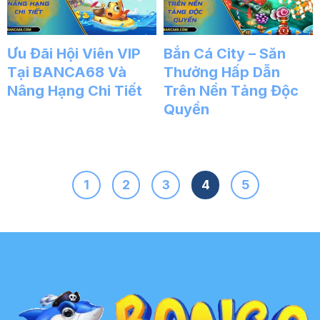
Ưu Đãi Hội Viên VIP
Bắn Cá City – Săn
Tại BANCA68 Và
Thưởng Hấp Dẫn
Nâng Hạng Chi Tiết
Trên Nền Tảng Độc
Quyền
1
2
3
4
5