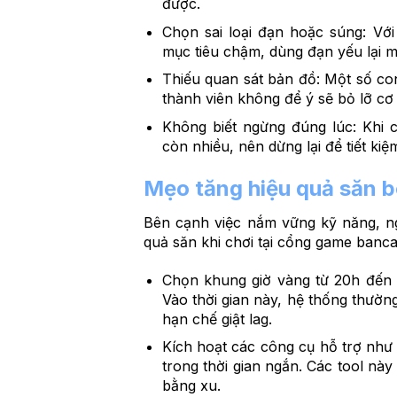
được.
Chọn sai loại đạn hoặc súng: Vớ
mục tiêu chậm, dùng đạn yếu lại mấ
Thiếu quan sát bản đồ: Một số con
thành viên không để ý sẽ bỏ lỡ cơ h
Không biết ngừng đúng lúc: Khi 
còn nhiều, nên dừng lại để tiết ki
Mẹo tăng hiệu quả săn 
Bên cạnh việc nắm vững kỹ năng, ng
quả săn khi chơi tại cổng game banc
Chọn khung giờ vàng từ 20h đến 2
Vào thời gian này, hệ thống thườn
hạn chế giật lag.
Kích hoạt các công cụ hỗ trợ như 
trong thời gian ngắn. Các tool nà
bằng xu.