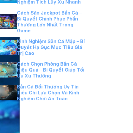
Nghiệm Tích Lũy Xu Nhanh
Cách Săn Jackpot Bắn Cá –
Bí Quyết Chinh Phục Phần
Thưởng Lớn Nhất Trong
Game
Kinh Nghiệm Săn Cá Mập – Bí
Quyết Hạ Gục Mục Tiêu Giá
Trị Cao
Cách Chọn Phòng Bắn Cá
Hiệu Quả – Bí Quyết Giúp Tối
Ưu Xu Thưởng
Bắn Cá Đổi Thưởng Uy Tín –
Tiêu Chí Lựa Chọn Và Kinh
Nghiệm Chơi An Toàn