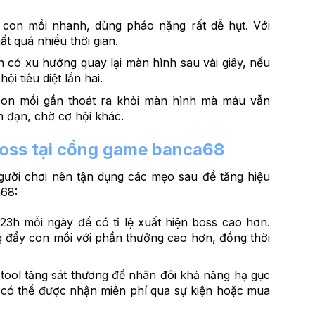
i con mồi nhanh, dùng pháo nặng rất dễ hụt. Với
t quá nhiều thời gian.
 có xu hướng quay lại màn hình sau vài giây, nếu
ội tiêu diệt lần hai.
con mồi gần thoát ra khỏi màn hình mà máu vẫn
ệm đạn, chờ cơ hội khác.
boss tại cổng game banca68
ười chơi nên tận dụng các mẹo sau để tăng hiệu
a68:
3h mỗi ngày để có tỉ lệ xuất hiện boss cao hơn.
g đẩy con mồi với phần thưởng cao hơn, đồng thời
tool tăng sát thương để nhân đôi khả năng hạ gục
y có thể được nhận miễn phí qua sự kiện hoặc mua