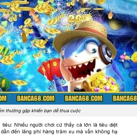
lầm thường gặp khiến bạn dễ thua cuộc
iêu: Nhiều người chơi cứ thấy cá lớn là tiêu diệt
, dẫn đến lãng phí hàng trăm xu mà vẫn không hạ