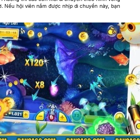
ờ. Nếu hội viên nắm được nhịp di chuyển này, bạn