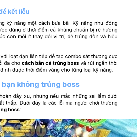
để kết liễu
ng kỹ năng một cách bừa bãi. Kỹ năng như đóng
được dùng ở thời điểm cá khủng chuẩn bị rẽ hướng
c con mồi ít thay đổi vị trí, dễ trúng đòn và hiệu
ới loạt đạn liên tiếp để tạo combo sát thương cực
tối đa cho
cách bắn cá trúng boss
và rút ngắn thời
 định được thời điểm vàng cho từng loại kỹ năng.
n bạn không trúng boss
khoản đầy xu, nhưng nếu mắc những sai lầm dưới
t thấp. Dưới đây là các lỗi mà người chơi thường
úng boss
: