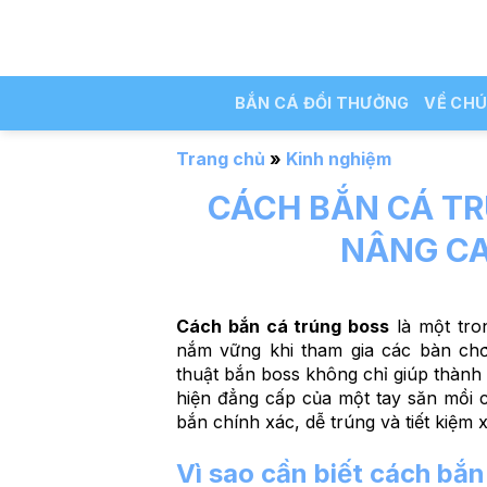
Bỏ
qua
nội
dung
BẮN CÁ ĐỔI THƯỞNG
VỀ CHÚ
Trang chủ
»
Kinh nghiệm
CÁCH BẮN CÁ T
NÂNG CA
Cách bắn cá trúng boss
là một tro
nắm vững khi tham gia các bàn chơ
thuật bắn boss không chỉ giúp thành
hiện đẳng cấp của một tay săn mồi c
bắn chính xác, dễ trúng và tiết kiệm
Vì sao cần biết cách bắn