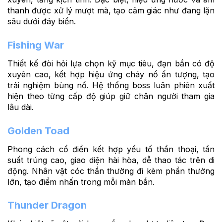
thanh được xử lý mượt mà, tạo cảm giác như đang lặn
sâu dưới đáy biển.
Fishing War
Thiết kế đòi hỏi lựa chọn kỹ mục tiêu, đạn bắn có độ
xuyên cao, kết hợp hiệu ứng cháy nổ ấn tượng, tạo
trải nghiệm bùng nổ. Hệ thống boss luân phiên xuất
hiện theo từng cấp độ giúp giữ chân người tham gia
lâu dài.
Golden Toad
Phong cách cổ điển kết hợp yếu tố thần thoại, tần
suất trúng cao, giao diện hài hòa, dễ thao tác trên di
động. Nhân vật cóc thần thường đi kèm phần thưởng
lớn, tạo điểm nhấn trong mỗi màn bắn.
Thunder Dragon