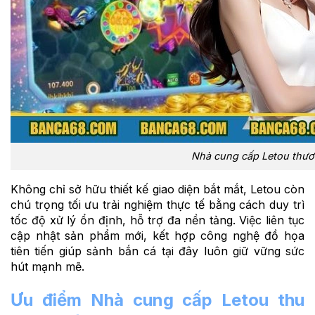
Nhà cung cấp Letou thươ
Không chỉ sở hữu thiết kế giao diện bắt mắt, Letou còn
chú trọng tối ưu trải nghiệm thực tế bằng cách duy trì
tốc độ xử lý ổn định, hỗ trợ đa nền tảng. Việc liên tục
cập nhật sản phẩm mới, kết hợp công nghệ đồ họa
tiên tiến giúp sảnh bắn cá tại đây luôn giữ vững sức
hút mạnh mẽ.
Ưu điểm Nhà cung cấp Letou thu