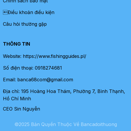
Chính sách bảo mật
Điều khoản điều kiện
Câu hỏi thường gặp
THÔNG TIN
Website: https://www.fishingguides.pl/
Số điện thoại: 0918274681
Email:
banca68com@gmail.com
Địa chỉ: 195 Hoàng Hoa Thám, Phường 7, Bình Thạnh,
Hồ Chí Minh
CEO Sin Nguyễn
©2025 Bản Quyền Thuộc Về Bancadoithuong