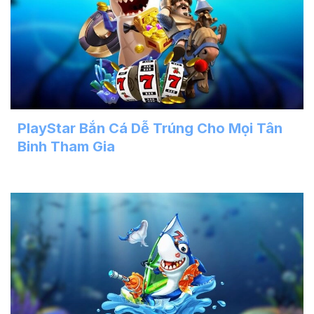
PlayStar Bắn Cá Dễ Trúng Cho Mọi Tân
Binh Tham Gia