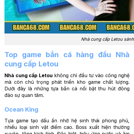
Nhà cung cấp Letou sản
Top game bắn cá hàng đầu Nhà
cung cấp Letou
Nhà cung cấp Letou
không chỉ đầu tư vào công nghệ
mà còn chú trọng phát triển kho game chất lượng.
Dưới đây là những tựa bắn cá nổi bật thu hút đông
đảo sự quan tâm.
Ocean King
Tựa game tạo dấu ấn nhờ hệ sinh thái phong phú,
nhiều loại sinh vật điểm cao. Boss xuất hiện thường
xuyên, tăng kịch tính. Đặc biệt, hiệu ứng nước và âm