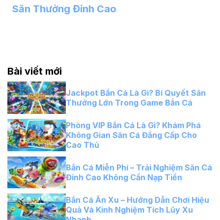
Săn Thưởng Đỉnh Cao
Bài viết mới
Jackpot Bắn Cá Là Gì? Bí Quyết Săn
Thưởng Lớn Trong Game Bắn Cá
Phòng VIP Bắn Cá Là Gì? Khám Phá
Không Gian Săn Cá Đẳng Cấp Cho
Cao Thủ
Bắn Cá Miễn Phí – Trải Nghiệm Săn Cá
Đỉnh Cao Không Cần Nạp Tiền
Bắn Cá Ăn Xu – Hướng Dẫn Chơi Hiệu
Quả Và Kinh Nghiệm Tích Lũy Xu
Nhanh