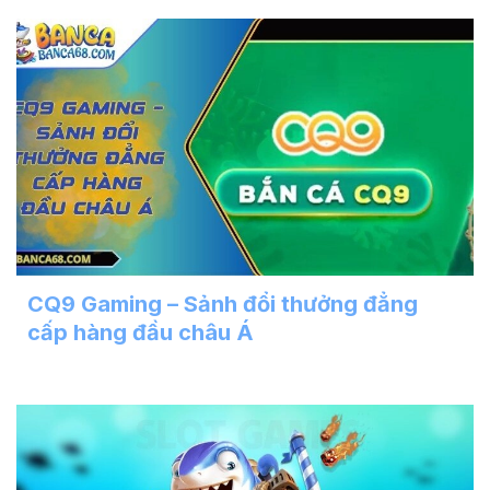
CQ9 Gaming – Sảnh đổi thưởng đẳng
cấp hàng đầu châu Á