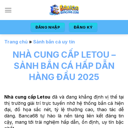
Bỏ
qua
nội
dung
ĐĂNG NHẬP
ĐĂNG KÝ
Trang chủ
»
Sảnh bắn cá uy tín
NHÀ CUNG CẤP LETOU –
SẢNH BẮN CÁ HẤP DẪN
HÀNG ĐẦU 2025
Nhà cung cấp Letou
đã và đang khẳng định vị thế tại
thị trường giải trí trực tuyến nhờ hệ thống bắn cá hiện
đại, đồ họa sắc nét, tỷ lệ thưởng cao, thao tác dễ
dàng. Banca68 tự hào là nền tảng liên kết đáng tin
cậy, mang tới trải nghiệm hấp dẫn, ổn định, uy tín bậc