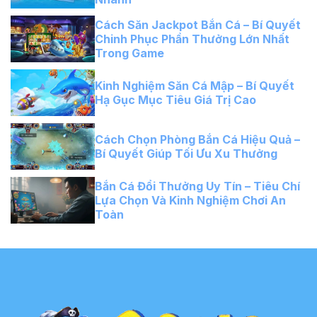
Cách Săn Jackpot Bắn Cá – Bí Quyết
Chinh Phục Phần Thưởng Lớn Nhất
Trong Game
Kinh Nghiệm Săn Cá Mập – Bí Quyết
Hạ Gục Mục Tiêu Giá Trị Cao
Cách Chọn Phòng Bắn Cá Hiệu Quả –
Bí Quyết Giúp Tối Ưu Xu Thưởng
Bắn Cá Đổi Thưởng Uy Tín – Tiêu Chí
Lựa Chọn Và Kinh Nghiệm Chơi An
Toàn