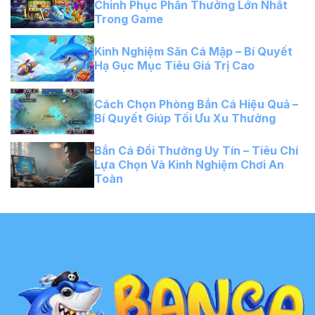
Chinh Phục Phần Thưởng Lớn Nhất
Trong Game
Kinh Nghiệm Săn Cá Mập – Bí Quyết
Hạ Gục Mục Tiêu Giá Trị Cao
Cách Chọn Phòng Bắn Cá Hiệu Quả –
Bí Quyết Giúp Tối Ưu Xu Thưởng
Bắn Cá Đổi Thưởng Uy Tín – Tiêu Chí
Lựa Chọn Và Kinh Nghiệm Chơi An
Toàn