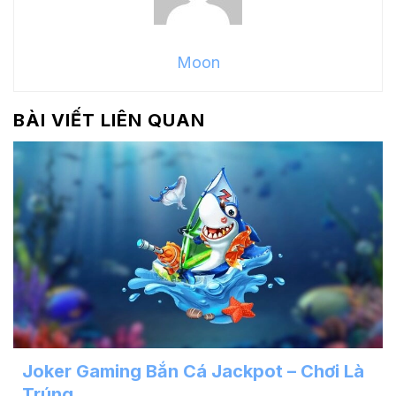
Moon
BÀI VIẾT LIÊN QUAN
Joker Gaming Bắn Cá Jackpot – Chơi Là
Trúng