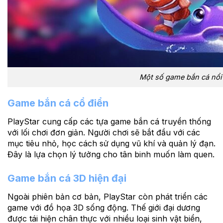
Một số game bắn cá nổi b
Game bắn cá cổ điển
PlayStar cung cấp các tựa game bắn cá truyền thống
với lối chơi đơn giản. Người chơi sẽ bắt đầu với các
mục tiêu nhỏ, học cách sử dụng vũ khí và quản lý đạn.
Đây là lựa chọn lý tưởng cho tân binh muốn làm quen.
Game bắn cá 3D hiện đại
Ngoài phiên bản cơ bản, PlayStar còn phát triển các
game với đồ họa 3D sống động. Thế giới đại dương
được tái hiện chân thực với nhiều loại sinh vật biển,