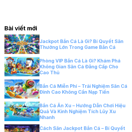
Bài viết mới
Jackpot Bắn Cá Là Gì? Bí Quyết Săn
Thưởng Lớn Trong Game Bắn Cá
Phòng VIP Bắn Cá Là Gì? Khám Phá
Không Gian Săn Cá Đẳng Cấp Cho
Cao Thủ
Bắn Cá Miễn Phí – Trải Nghiệm Săn Cá
Đỉnh Cao Không Cần Nạp Tiền
Bắn Cá Ăn Xu – Hướng Dẫn Chơi Hiệu
Quả Và Kinh Nghiệm Tích Lũy Xu
Nhanh
Cách Săn Jackpot Bắn Cá – Bí Quyết