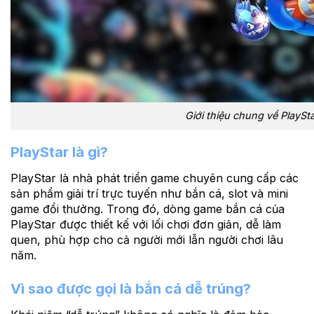
Giới thiệu chung về PlaySt
PlayStar là gì?
PlayStar là nhà phát triển game chuyên cung cấp các
sản phẩm giải trí trực tuyến như bắn cá, slot và mini
game đổi thưởng. Trong đó, dòng game bắn cá của
PlayStar được thiết kế với lối chơi đơn giản, dễ làm
quen, phù hợp cho cả người mới lẫn người chơi lâu
năm.
Vì sao được gọi là bắn cá dễ trúng?