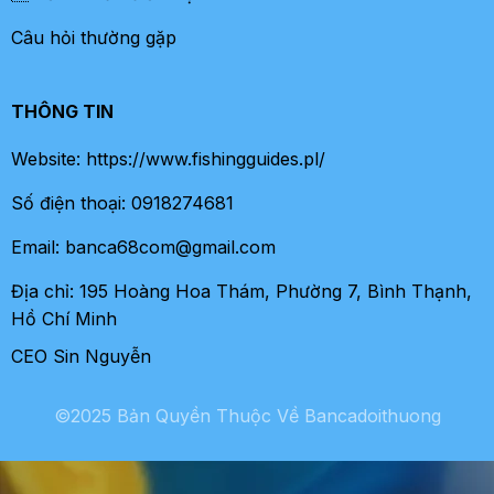
Câu hỏi thường gặp
THÔNG TIN
Website: https://www.fishingguides.pl/
Số điện thoại: 0918274681
Email:
banca68com@gmail.com
Địa chỉ: 195 Hoàng Hoa Thám, Phường 7, Bình Thạnh,
Hồ Chí Minh
CEO Sin Nguyễn
©2025 Bản Quyền Thuộc Về Bancadoithuong