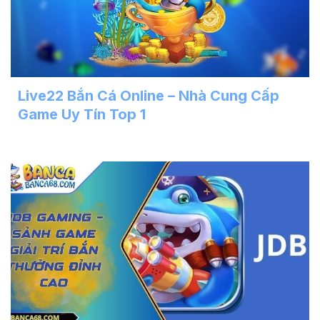
Live22 Bắn Cá Online – Nhà Cung Cấp
Game Uy Tín Top 1